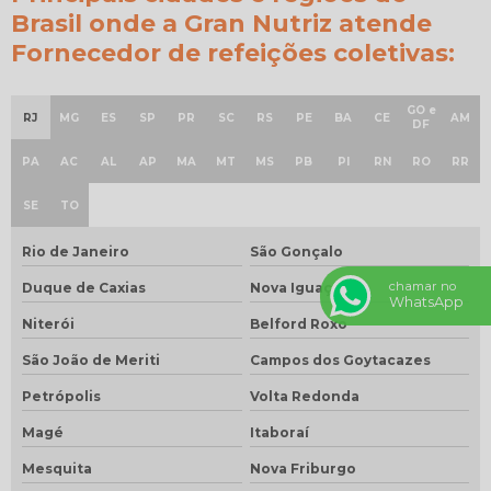
Brasil onde a Gran Nutriz atende
Fornecedor de refeições coletivas:
GO e
RJ
MG
ES
SP
PR
SC
RS
PE
BA
CE
AM
DF
PA
AC
AL
AP
MA
MT
MS
PB
PI
RN
RO
RR
SE
TO
Rio de Janeiro
São Gonçalo
chamar no
Duque de Caxias
Nova Iguaçu
WhatsApp
Niterói
Belford Roxo
São João de Meriti
Campos dos Goytacazes
Petrópolis
Volta Redonda
Magé
Itaboraí
Mesquita
Nova Friburgo