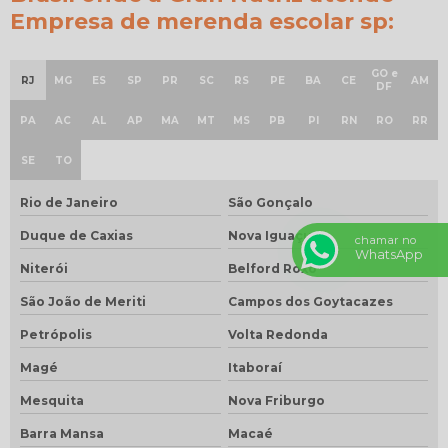
Empresa de merenda escolar sp:
GO e
RJ
MG
ES
SP
PR
SC
RS
PE
BA
CE
AM
DF
PA
AC
AL
AP
MA
MT
MS
PB
PI
RN
RO
RR
SE
TO
Rio de Janeiro
São Gonçalo
Duque de Caxias
Nova Iguaçu
chamar no
WhatsApp
Niterói
Belford Roxo
São João de Meriti
Campos dos Goytacazes
Petrópolis
Volta Redonda
Magé
Itaboraí
Mesquita
Nova Friburgo
Barra Mansa
Macaé