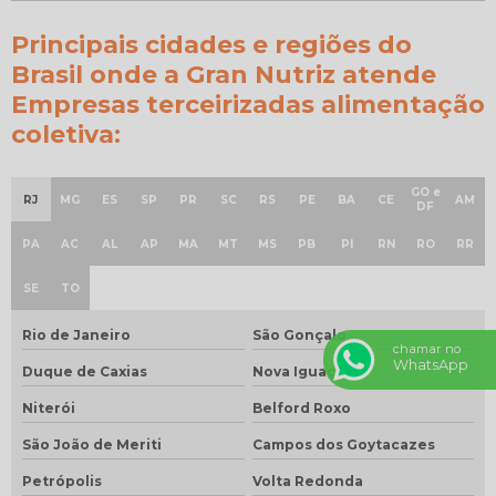
Principais cidades e regiões do
Brasil onde a Gran Nutriz atende
Empresas terceirizadas alimentação
coletiva:
GO e
RJ
MG
ES
SP
PR
SC
RS
PE
BA
CE
AM
DF
PA
AC
AL
AP
MA
MT
MS
PB
PI
RN
RO
RR
SE
TO
Rio de Janeiro
São Gonçalo
chamar no
WhatsApp
Duque de Caxias
Nova Iguaçu
Niterói
Belford Roxo
São João de Meriti
Campos dos Goytacazes
Petrópolis
Volta Redonda